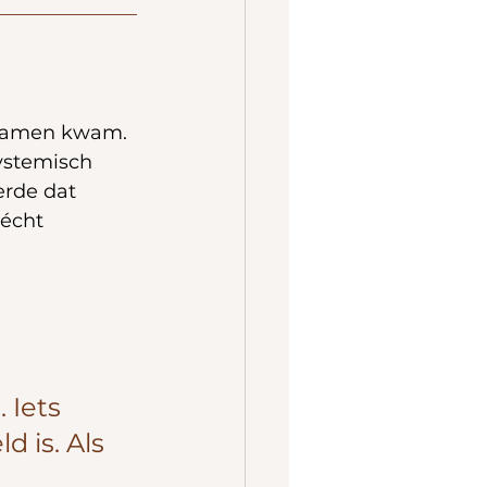
 samen kwam. 
ystemisch 
erde dat 
 écht 
 Iets 
 is. Als 