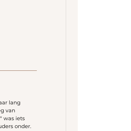
aar lang 
eg van 
" was iets 
uders onder.