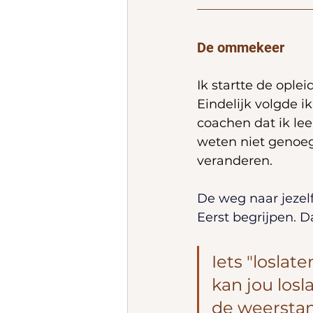
De ommekeer
Ik startte de oplei
Eindelijk volgde i
coachen dat ik lee
weten niet genoeg 
veranderen.
De
 weg naar jezelf
Eerst begrijpen. D
Iets "loslate
kan jou losl
de weerstan