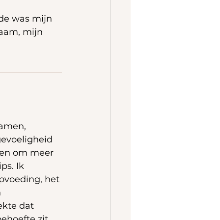
de was mijn 
haam, mijn 
amen, 
gevoeligheid 
en om meer 
s. Ik 
pvoeding, het 
 
kte dat 
ehoefte zit. 