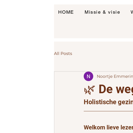
HOME
Missie & visie
All Posts
Noortje Emmeri
🌿 De we
Holistische gezi
Welkom lieve lezer