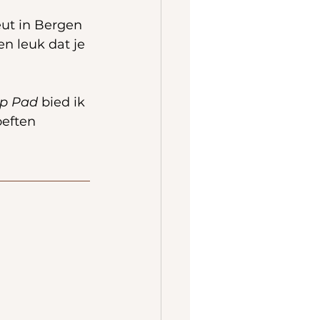
eut in Bergen 
n leuk dat je 
Op Pad
 bied ik 
oeften 