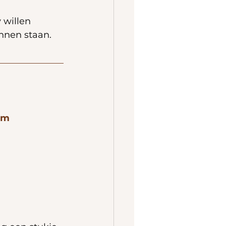
 willen 
nnen staan.
om