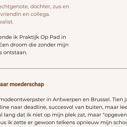
chtgenote, dochter, zus en 
, vriendin en collega.
alist.
ende ik Praktijk Op Pad in 
Een droom die zonder mijn 
s ontstaan.
aar moederschap
 modeontwerpster in Antwerpen en Brussel. Tien j
line naar deadline, succesvol van buiten, maar le
al lang dat ik niet op mijn plek zat, maar "opgeven
 dus ik zette er gewoon telkens opnieuw mijn scho