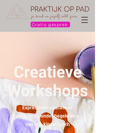
Gratis gesprek
Creatieve
Workshops
Expressieve educatieve
workshops
onder begeleiding
van een kindercoach