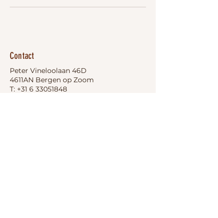
Contact
Peter Vineloolaan 46D
4611AN Bergen op Zoom
T:
+31 6 33051848
E:
info@oppadmetnoortje.nl
KvK nummer:
92253024
Praktisch
Annuleringsvoorwaarden
Privacyverklaring
Algemene Voorwaarden