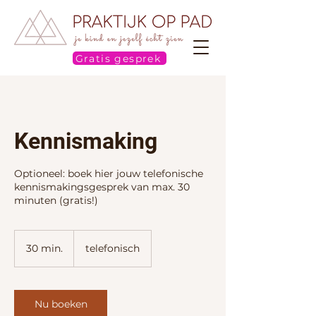
Gratis gesprek
Kennismaking
Optioneel: boek hier jouw telefonische
kennismakingsgesprek van max. 30
minuten (gratis!)
30 min.
3
telefonisch
0
m
i
n
Nu boeken
.